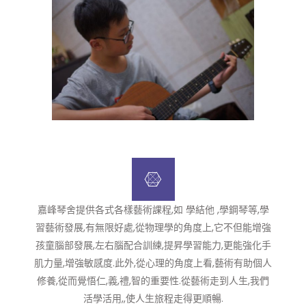
嘉峰琴舍提供各式各樣藝術課程,如 學結他 ,學鋼琴等,學
習藝術發展,有無限好處,從物理學的角度上,它不但能增強
孩童腦部發展,左右腦配合訓練,提昇學習能力,更能強化手
肌力量,增強敏感度.此外,從心理的角度上看,藝術有助個人
修養,從而覺悟仁,義,禮,智的重要性.從藝術走到人生,我們
活學活用,,使人生旅程走得更順暢.