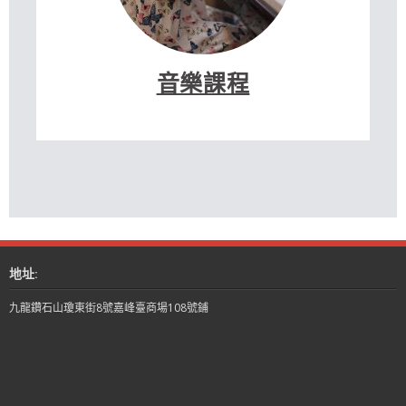
音樂課程
地址:
九龍鑽石山瓊東街8號嘉峰臺商場108號鋪