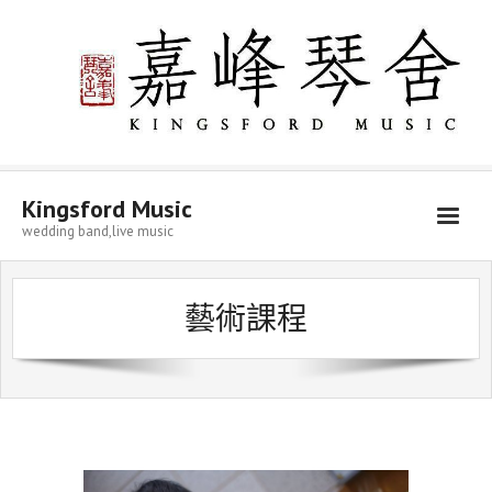
Kingsford Music
wedding band,live music
藝術課程